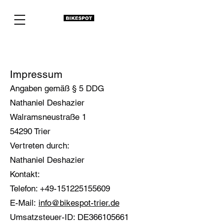
Impressum
Angaben gemäß § 5 DDG
Nathaniel Deshazier
Walramsneustraße 1
54290 Trier
Vertreten durch:
Nathaniel Deshazier
Kontakt:
Telefon: +49-151225155609
E-Mail:
info@bikespot-trier.de
Umsatzsteuer-ID: DE366105661